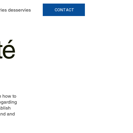
ries desservies
CONTACT
té
n how to
regarding
ablish
and and