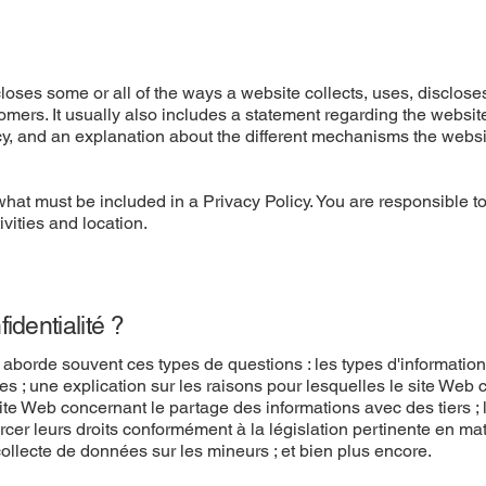
closes some or all of the ways a website collects, uses, disclose
omers. It usually also includes a statement regarding the websit
acy, and an explanation about the different mechanisms the websi
f what must be included in a Privacy Policy. You are responsible 
ivities and location.
identialité ?
 aborde souvent ces types de questions : les types d'information
es ; une explication sur les raisons pour lesquelles le site Web 
site Web concernant le partage des informations avec des tiers ; 
rcer leurs droits conformément à la législation pertinente en ma
 collecte de données sur les mineurs ; et bien plus encore.