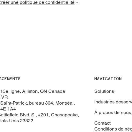
réer une politique de confidentialité
».
NAVIGATION
ACEMENTS
Solutions
13e ligne, Alliston, ON Canada
1VR
Industries desser
Saint-Patrick, bureau 304, Montréal,
4E 1A4
À propos de nous
attlefield Blvd. S., #201, Chesapeake,
tats-Unis 23322
Contact
Conditions de nég