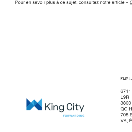
Pour en savoir plus à ce sujet, consultez notre article «
C
EMPL
6711 
L9R 
3800 
QC H
708 B
VA, É