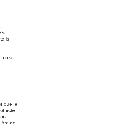
s,
e’s
te is
to make
s que le
collecte
les
tière de